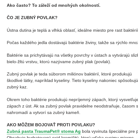
Ako často?
To záleží od mnohých okolností.
ČO JE ZUBNÝ POVLAK?
Ústna dutina je teplá a vlhká oblasť, ideálne miesto pre rast baktérií
Počas každého jedla dostávajú baktérie živiny, takže sa rýchlo mno
Baktérie sa prichytávajú na všetky povrchy v ústach a vytvárajú sliz
bielo-žltú vrstvu, ktorú nazývame zubný plak (povlak).
Zubný povlak je teda súborom miliónov baktérií, ktoré produkujú
škodlivé látky, napríklad kyseliny. Tieto kyseliny nakoniec spôsobujú
zubný kaz.
Okrem toho baktérie produkujú nepríjemný zápach, ktorý vysvetľuj
zápach z úst. Ak sa zubný povlak pravidelne neodstraňuje, časom 
nahromadí a vytvorí sa zubný kameň.
AKO MÔŽEM BOJOVAŤ PROTI POVLAKU?
Zubná pasta TraumaPet® stoma Ag
bola vyvinuta špeciálne pre 
Obsahuje hydratovaný oxid kremičitý, ktorý vďaka svojmu mierne