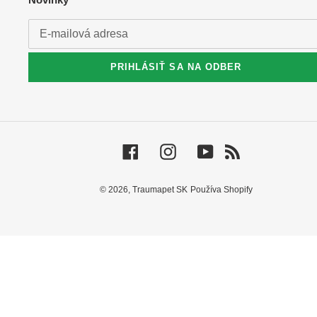
PRIHLÁSIŤ SA NA ODBER
Facebook
Instagram
YouTube
RSS
© 2026,
Traumapet SK
Používa Shopify
Na
navigáciu
v
prezentácii
použite