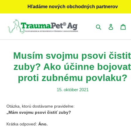
Prejsť
Hľadáme nových obchodných partnerov
na
obsah
Vyhľadať
Prihlásiť
Ko
Musím svojmu psovi čisti
zuby? Ako účinne bojova
proti zubnému povlaku?
15. október 2021
Otázka, ktorú dostávame pravidelne:
„Mám svojmu psovi čistiť zuby?
Krátka odpoveď:
Á
no.