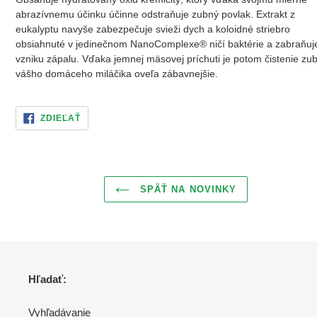
abrazívnemu účinku účinne odstraňuje zubný povlak. Extrakt z
eukalyptu navyše zabezpečuje svieži dych a koloidné striebro
obsiahnuté v jedinečnom NanoComplexe® ničí baktérie a zabraňuj
vzniku zápalu. Vďaka jemnej mäsovej príchuti je potom čistenie zu
vášho domáceho miláčika oveľa zábavnejšie.
ZDIELAŤ
ZDIEĽAŤ
NA
FACEBOOKU
SPÄŤ NA NOVINKY
Hľadať:
Vyhľadávanie