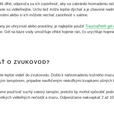
iš dlhé, odporúča sa ich zastrihnúť, aby sa zabránilo hromadeniu neči
e sú viditeľnejšie. Ucho tiež môže lepšie dýchať a je zbavené nadm
rotmi alebo si ich môžete nechať zastrihnúť v salóne.
ny po uhryznutí alebo praskliny, je najlepšie použiť
TraumaPet® gél 
e. Gél na báze vody umožňuje vlhké hojenie rán, čo urýchľuje hojeni
AŤ O ZVUKOVOD?
ete lepšie vidieť do zvukovodu. Došlo k nahromadeniu kožného mazu
tovým tampónom, prípadne navlhčeným niekoľkými kvapkami ušných 
ame používať suchý vatový tampón, pretože by mohol spôsobiť pod
šetkých viditeľných nečistôt a mazu. Odporúčame nakvapkať 2 až 1