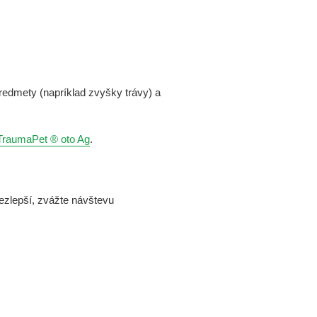
 predmety (napríklad zvyšky trávy) a
TraumaPet ® oto Ag
.
nezlepší, zvážte návštevu