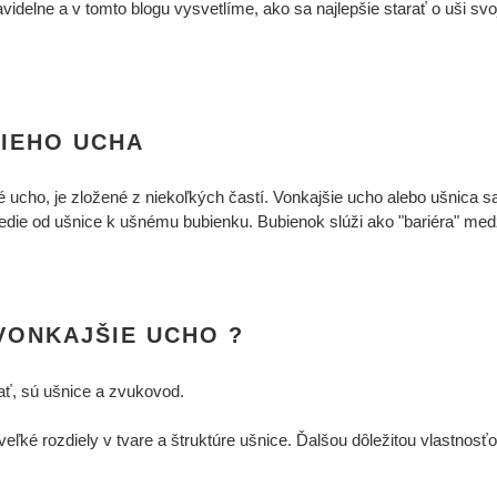
idelne a v tomto blogu vysvetlíme, ako sa najlepšie starať o uši sv
CIEHO UCHA
 ucho, je zložené z niekoľkých častí. Vonkajšie ucho alebo ušnica s
á vedie od ušnice k ušnému bubienku. Bubienok slúži ako "bariéra" m
VONKAJŠIE UCHO ?
rať, sú ušnice a zvukovod.
eľké rozdiely v tvare a štruktúre ušnice. Ďalšou dôležitou vlastnosťo