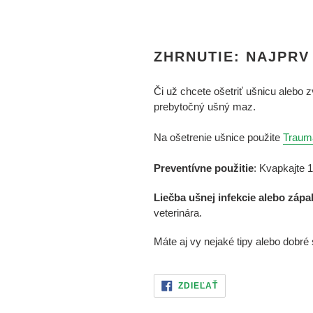
ZHRNUTIE: NAJPRV
Či už chcete ošetriť ušnicu alebo z
prebytočný ušný maz.
Na ošetrenie ušnice použite
Traum
Preventívne použitie
: Kvapkajte 
Liečba ušnej infekcie alebo zápa
veterinára.
Máte aj vy nejaké tipy alebo dobr
ZDIELAŤ
ZDIEĽAŤ
NA
FACEBOOKU