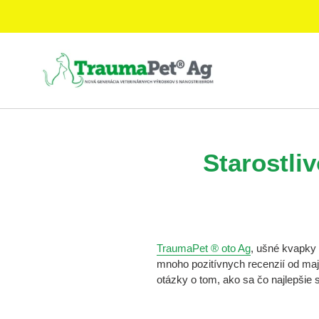
Prejsť
na
obsah
Starostliv
TraumaPet ® oto Ag
, ušné kvapky
mnoho pozitívnych recenzií od maji
otázky o tom, ako sa čo najlepšie 