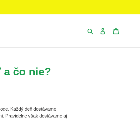
Vyhľadať
Prihlásiť sa
Košík
ť a čo nie?
chode. Každý deň dostávame
ami. Pravidelne však dostávame aj