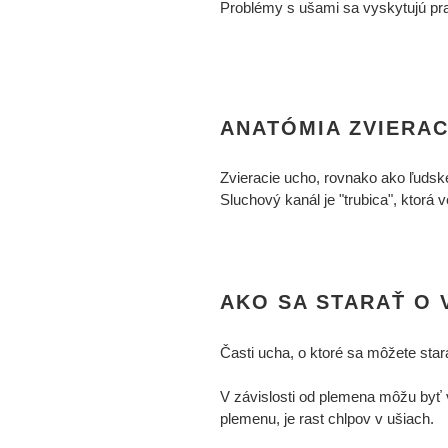
Problémy s ušami sa vyskytujú prav
ANATÓMIA ZVIERA
Zvieracie ucho, rovnako ako ľudské
Sluchový kanál je "trubica", ktor
AKO SA STARAŤ O 
Časti ucha, o ktoré sa môžete sta
V závislosti od plemena môžu byť v
plemenu, je rast chlpov v ušiach.