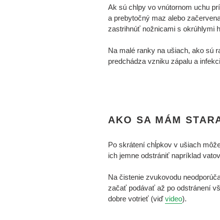
Ak sú chlpy vo vnútornom uchu príl
a prebytočný maz alebo začervenani
zastrihnúť nožnicami s okrúhlymi h
Na malé ranky na ušiach, ako sú ra
predchádza vzniku zápalu a infekci
AKO SA MÁM STAR
Po skrátení chĺpkov v ušiach môž
ich jemne odstrániť napríklad va
Na čistenie zvukovodu neodporúč
začať podávať až po odstránení v
dobre votrieť (viď
video
).