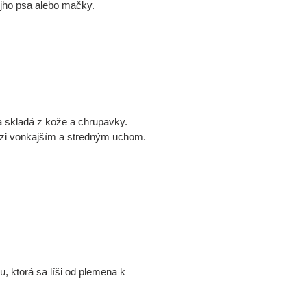
ojho psa alebo mačky.
a skladá z kože a chrupavky.
edzi vonkajším a stredným uchom.
u, ktorá sa líši od plemena k