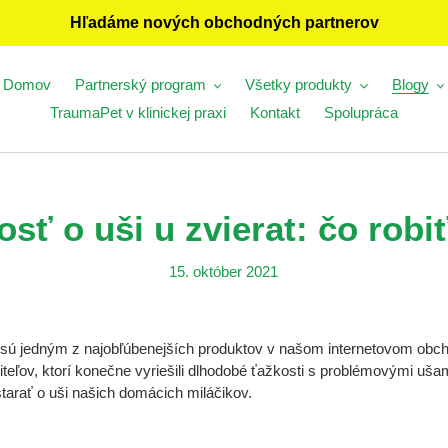
Hľadáme nových obchodných partnerov
Domov
Partnerský program
Všetky produkty
Blogy
TraumaPet v klinickej praxi
Kontakt
Spolupráca
osť o uši u zvierat: čo robi
15. október 2021
 sú jedným z najobľúbenejších produktov v našom internetovom ob
teľov, ktorí konečne vyriešili dlhodobé ťažkosti s problémovými uš
starať o uši našich domácich miláčikov.