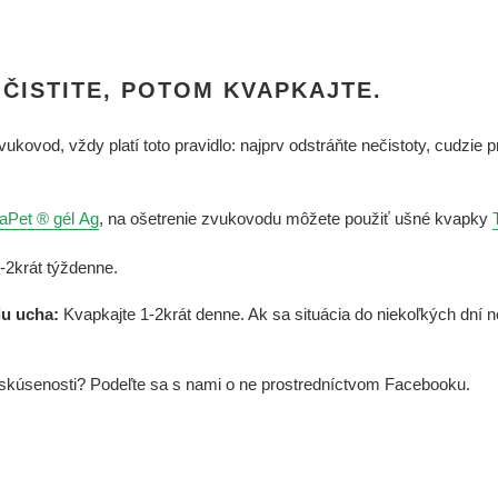
 ČISTITE, POTOM KVAPKAJTE.
vukovod, vždy platí toto pravidlo: najprv odstráňte nečistoty, cudzie
aPet ® gél Ag
, na ošetrenie zvukovodu môžete použiť ušné kvapky
1-2krát týždenne.
lu ucha:
Kvapkajte 1-2krát denne. Ak sa situácia do niekoľkých dní 
é skúsenosti? Podeľte sa s nami o ne prostredníctvom Facebooku.