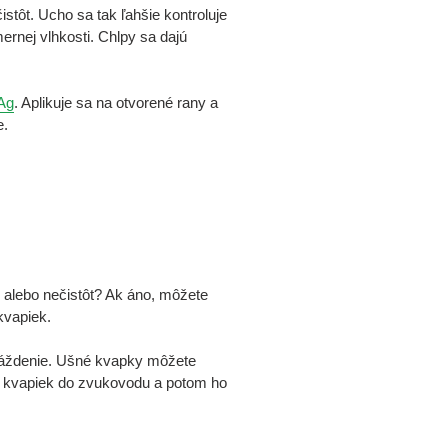
stôt. Ucho sa tak ľahšie kontroluje
ernej vlhkosti. Chlpy sa dajú
Ag
. Aplikuje sa na otvorené rany a
e.
 alebo nečistôt? Ak áno, môžete
kvapiek.
ráždenie. Ušné kvapky môžete
0 kvapiek do zvukovodu a potom ho