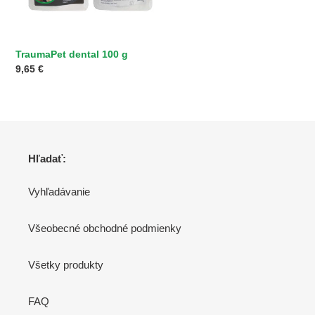
TraumaPet dental 100 g
Normálna
9,65 €
cena
Hľadať:
Vyhľadávanie
Všeobecné obchodné podmienky
Všetky produkty
FAQ