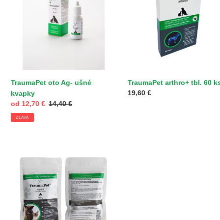
a
:
TraumaPet oto Ag- ušné
TraumaPet arthro+ tbl. 60 k
Normálna
19,60 €
kvapky
cena
Cena
od 12,70 €
Normálna
14,40 €
po
cena
ZĽAVA
zľave
TraumaPet
dental
100
g